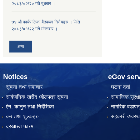
२०८३/०२/२० गते बुधबार ।
७४ औं कार्यपालिका बैठकका निर्णयहरु । मिति
२०८३/०१/२२ गते मंगलबार ।
अन्य
Notices
eGov serv
सूचना तथा समाचार
घटना दर्ता
सार्वजनिक खरीद /बोलपत्र सूचना
सामाजिक सुरक्ष
ऐन, कानुन तथा निर्देशिका
नागरिक वडापत्
कर तथा शुल्कहरु
सहकारी व्यवस
दरखास्त फारम