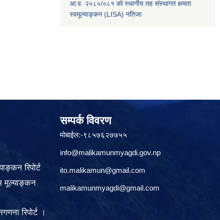
आ.व. २०८०/०८१ को स्थानीय तह संस्थागत क्षमता
स्वमूल्याङ्कन (LISA) नतिजा
सम्पर्क विवरण
मोबाईल:-९८५७६२७७५५
info@malikamunmyagdi.gov.np
याङ्कन रिपोर्ट
ito.malikamun@gmail.com
 मूल्याङ्कन
malikamunmyagdi@gmail.com
गणना रिपोर्ट ।