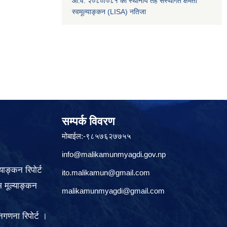
आ.व. २०८०/०८१ को स्थानीय तह संस्थागत क्षमता
स्वमूल्याङ्कन (LISA) नतिजा
सम्पर्क विवरण
मोबाईल:-९८५७६२७७५५
info@malikamunmyagdi.gov.np
याङ्कन रिपोर्ट
ito.malikamun@gmail.com
 मूल्याङ्कन
malikamunmyagdi@gmail.com
गणना रिपोर्ट ।