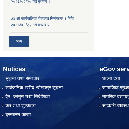
२०८३/०२/२० गते बुधबार ।
७४ औं कार्यपालिका बैठकका निर्णयहरु । मिति
२०८३/०१/२२ गते मंगलबार ।
अन्य
Notices
eGov serv
सूचना तथा समाचार
घटना दर्ता
सार्वजनिक खरीद /बोलपत्र सूचना
सामाजिक सुरक्ष
ऐन, कानुन तथा निर्देशिका
नागरिक वडापत्
कर तथा शुल्कहरु
सहकारी व्यवस
दरखास्त फारम