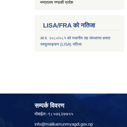
मन्त्रालय
गण्डकी प्रदेश
LISA/FRA को नतिजा
आ.व. २०८०/०८१ को स्थानीय तह संस्थागत क्षमता
स्वमूल्याङ्कन (LISA) नतिजा
सम्पर्क विवरण
मोबाईल:-९८५७६२७७५५
info@malikamunmyagdi.gov.np