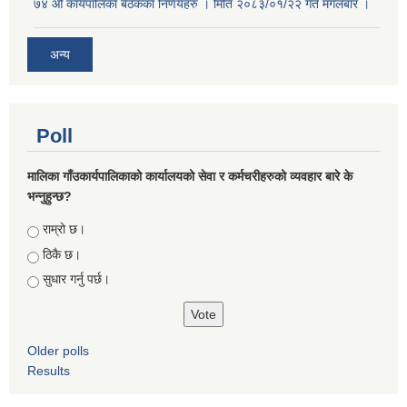
७४ औं कार्यपालिका बैठकका निर्णयहरु । मिति २०८३/०१/२२ गते मंगलबार ।
अन्य
Poll
मालिका गाँउकार्यपालिकाको कार्यालयको सेवा र कर्मचरीहरुको व्यवहार बारे के
भन्नुहुन्छ?
Choices
राम्रो छ।
ठिकै छ।
सुधार गर्नु पर्छ।
Older polls
Results