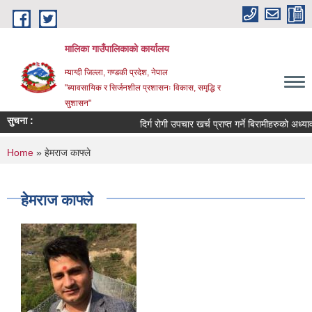
Skip to main content
मालिका गाउँपालिकाको कार्यालय
म्याग्दी जिल्ला, गण्डकी प्रदेश, नेपाल
"ब्यावसायिक र सिर्जनशील प्रशासनः विकास, समृद्धि र
सुशासन"
सुचना :
दिर्ग रोगी उपचार खर्च प्राप्त गर्ने बिरामीहरुको अध्यावध
You are here
Home
» हेमराज काफ्ले
हेमराज काफ्ले