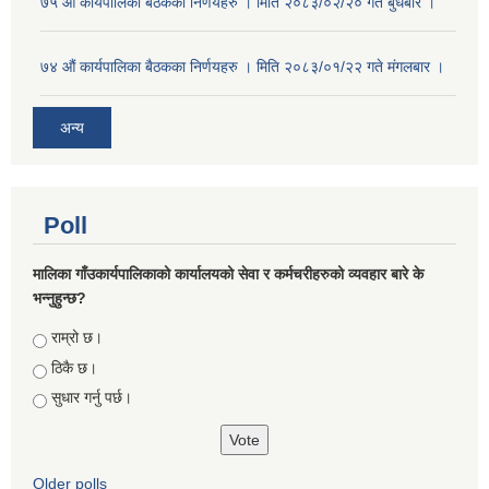
७५ औं कार्यपालिका बैठकका निर्णयहरु । मिति २०८३/०२/२० गते बुधबार ।
७४ औं कार्यपालिका बैठकका निर्णयहरु । मिति २०८३/०१/२२ गते मंगलबार ।
अन्य
Poll
मालिका गाँउकार्यपालिकाको कार्यालयको सेवा र कर्मचरीहरुको व्यवहार बारे के
भन्नुहुन्छ?
Choices
राम्रो छ।
ठिकै छ।
सुधार गर्नु पर्छ।
Older polls