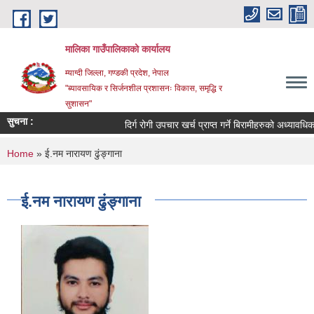
Skip to main content
मालिका गाउँपालिकाको कार्यालय
म्याग्दी जिल्ला, गण्डकी प्रदेश, नेपाल
"ब्यावसायिक र सिर्जनशील प्रशासनः विकास, समृद्धि र
सुशासन"
सुचना :
दिर्ग रोगी उपचार खर्च प्राप्त गर्ने बिरामीहरुको अध्यावधिक स
You are here
Home
» ई.नम नारायण ढुंङ्गाना
ई.नम नारायण ढुंङ्गाना