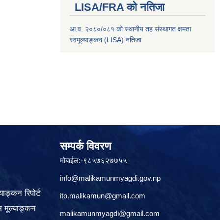
LISA/FRA को नतिजा
आ.व. २०८०/०८१ को स्थानीय तह संस्थागत क्षमता
स्वमूल्याङ्कन (LISA) नतिजा
सम्पर्क विवरण
मोबाईल:-९८५७६२७७५५
info@malikamunmyagdi.gov.np
याङ्कन रिपोर्ट
ito.malikamun@gmail.com
 मूल्याङ्कन
malikamunmyagdi@gmail.com