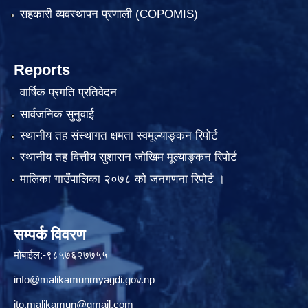
सहकारी व्यवस्थापन प्रणाली (COPOMIS)
Reports
वार्षिक प्रगति प्रतिवेदन
सार्वजनिक सुनुवाई
स्थानीय तह संस्थागत क्षमता स्वमूल्याङ्कन रिपोर्ट
स्थानीय तह वित्तीय सुशासन जोखिम मूल्याङ्कन रिपोर्ट
मालिका गाउँपालिका २०७८ को जनगणना रिपोर्ट ।
सम्पर्क विवरण
मोबाईल:-९८५७६२७७५५
info@malikamunmyagdi.gov.np
ito.malikamun@gmail.com