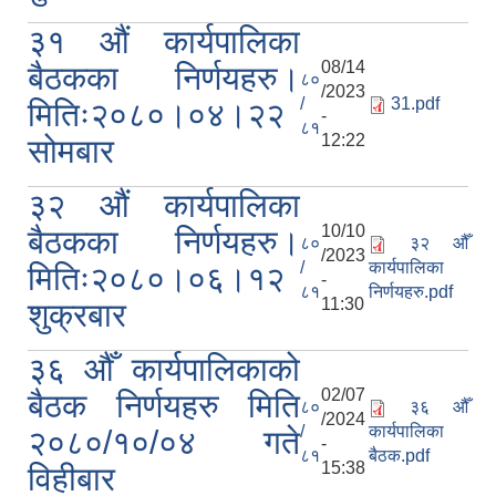
३१ औं कार्यपालिका
08/14
बैठकका निर्णयहरु।
८०
/2023
/
31.pdf
मितिः२०८०।०४।२२
-
८१
12:22
सोमबार
३२ औं कार्यपालिका
10/10
बैठकका निर्णयहरु।
८०
३२ औँ
/2023
/
कार्यपालिका
मितिः२०८०।०६।१२
-
८१
निर्णयहरु.pdf
11:30
शुक्रबार
३६ औँ कार्यपालिकाको
02/07
बैठक निर्णयहरु मिति
८०
३६ औँ
/2024
/
कार्यपालिका
२०८०/१०/०४ गते
-
८१
बैठक.pdf
15:38
विहीबार