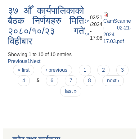
३७ औँ कार्यपालिकाको
02/21
बैठक निर्णयहरु मिति
८०
CamScanne
/2024
/
r 02-21-
२०८०/१०/२३ गते
-
८१
2024
17:08
विहीबार
17.03.pdf
Showing 1 to 10 of 10 entries
Previous
1
Next
Pages
« first
‹ previous
1
2
3
4
5
6
7
8
next ›
last »