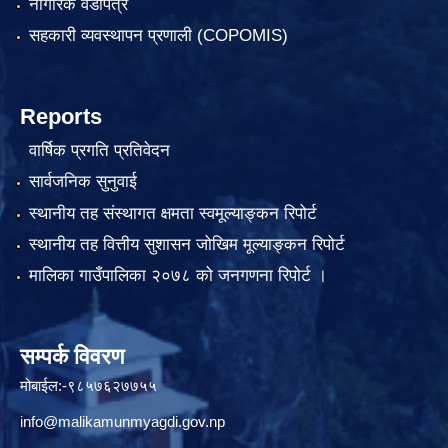
नागरिक वडापत्र
सहकारी व्यवस्थापन प्रणाली (COPOMIS)
Reports
वार्षिक प्रगति प्रतिवेदन
सार्वजनिक सुनुवाई
स्थानीय तह संस्थागत क्षमता स्वमूल्याङ्कन रिपोर्ट
स्थानीय तह वित्तीय सुशासन जोखिम मूल्याङ्कन रिपोर्ट
मालिका गाउँपालिका २०७८ को जनगणना रिपोर्ट ।
सम्पर्क विवरण
मोबाईल:-९८५७६२७७५५
info@malikamunmyagdi.gov.np