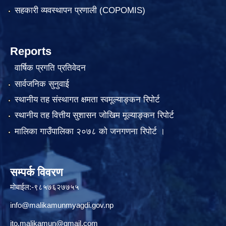
सहकारी व्यवस्थापन प्रणाली (COPOMIS)
Reports
वार्षिक प्रगति प्रतिवेदन
सार्वजनिक सुनुवाई
स्थानीय तह संस्थागत क्षमता स्वमूल्याङ्कन रिपोर्ट
स्थानीय तह वित्तीय सुशासन जोखिम मूल्याङ्कन रिपोर्ट
मालिका गाउँपालिका २०७८ को जनगणना रिपोर्ट ।
सम्पर्क विवरण
मोबाईल:-९८५७६२७७५५
info@malikamunmyagdi.gov.np
ito.malikamun@gmail.com