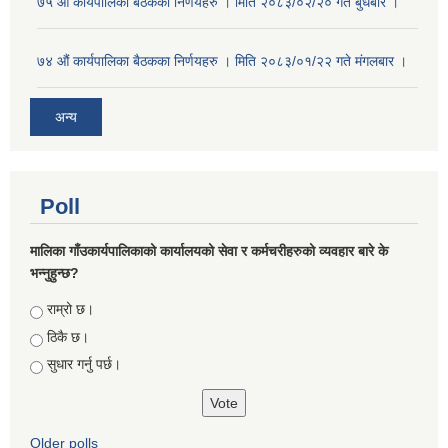
७५ औं कार्यपालिका बैठकका निर्णयहरु । मिति २०८३/०२/२० गते बुधबार ।
७४ औं कार्यपालिका बैठकका निर्णयहरु । मिति २०८३/०१/२२ गते मंगलबार ।
अन्य
Poll
मालिका गाँउकार्यपालिकाको कार्यालयको सेवा र कर्मचरीहरुको व्यवहार बारे के
भन्नुहुन्छ?
Choices
राम्रो छ।
ठिकै छ।
सुधार गर्नु पर्छ।
Older polls