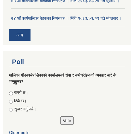
७५ औं कार्यपालिका बैठकका निर्णयहरु । मिति २०८३/०२/२० गते बुधबार ।
७४ औं कार्यपालिका बैठकका निर्णयहरु । मिति २०८३/०१/२२ गते मंगलबार ।
अन्य
Poll
मालिका गाँउकार्यपालिकाको कार्यालयको सेवा र कर्मचरीहरुको व्यवहार बारे के
भन्नुहुन्छ?
Choices
राम्रो छ।
ठिकै छ।
सुधार गर्नु पर्छ।
Older polls