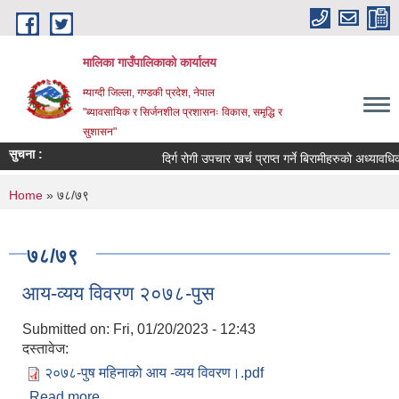
Skip to main content
मालिका गाउँपालिकाको कार्यालय
म्याग्दी जिल्ला, गण्डकी प्रदेश, नेपाल
"ब्यावसायिक र सिर्जनशील प्रशासनः विकास, समृद्धि र
सुशासन"
सुचना :
दिर्ग रोगी उपचार खर्च प्राप्त गर्ने बिरामीहरुको अध्यावधिक स
You are here
Home
» ७८/७९
७८/७९
आय-व्यय विवरण २०७८-पुस
Submitted on:
Fri, 01/20/2023 - 12:43
दस्तावेज:
२०७८-पुष महिनाको आय -व्यय विवरण।.pdf
Read more
about आय-व्यय विवरण २०७८-पुस