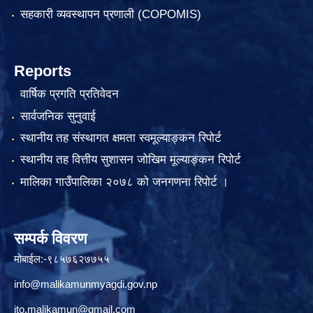
सहकारी व्यवस्थापन प्रणाली (COPOMIS)
Reports
वार्षिक प्रगति प्रतिवेदन
सार्वजनिक सुनुवाई
स्थानीय तह संस्थागत क्षमता स्वमूल्याङ्कन रिपोर्ट
स्थानीय तह वित्तीय सुशासन जोखिम मूल्याङ्कन रिपोर्ट
मालिका गाउँपालिका २०७८ को जनगणना रिपोर्ट ।
सम्पर्क विवरण
मोबाईल:-९८५७६२७७५५
info@malikamunmyagdi.gov.np
ito.malikamun@gmail.com