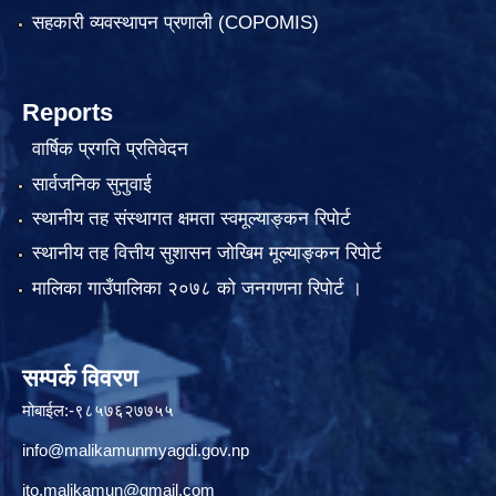
सहकारी व्यवस्थापन प्रणाली (COPOMIS)
Reports
वार्षिक प्रगति प्रतिवेदन
सार्वजनिक सुनुवाई
स्थानीय तह संस्थागत क्षमता स्वमूल्याङ्कन रिपोर्ट
स्थानीय तह वित्तीय सुशासन जोखिम मूल्याङ्कन रिपोर्ट
मालिका गाउँपालिका २०७८ को जनगणना रिपोर्ट ।
सम्पर्क विवरण
मोबाईल:-९८५७६२७७५५
info@malikamunmyagdi.gov.np
ito.malikamun@gmail.com