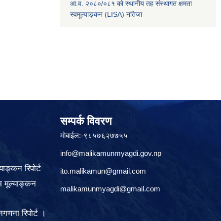
आ.व. २०८०/०८१ को स्थानीय तह संस्थागत क्षमता
स्वमूल्याङ्कन (LISA) नतिजा
सम्पर्क विवरण
मोबाईल:-९८५७६२७७५५
info@malikamunmyagdi.gov.np
याङ्कन रिपोर्ट
ito.malikamun@gmail.com
 मूल्याङ्कन
malikamunmyagdi@gmail.com
गणना रिपोर्ट ।