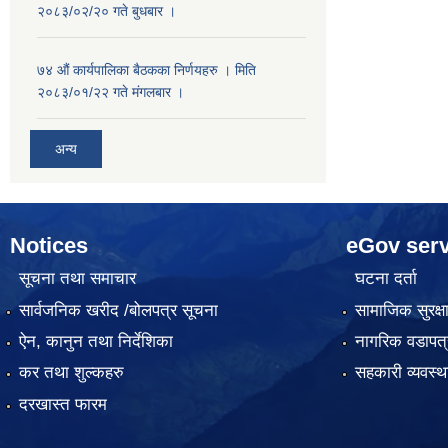
२०८३/०२/२० गते बुधबार ।
७४ औं कार्यपालिका बैठकका निर्णयहरु । मिति
२०८३/०१/२२ गते मंगलबार ।
अन्य
Notices
eGov serv
सूचना तथा समाचार
घटना दर्ता
सार्वजनिक खरीद /बोलपत्र सूचना
सामाजिक सुरक्ष
ऐन, कानुन तथा निर्देशिका
नागरिक वडापत्
कर तथा शुल्कहरु
सहकारी व्यवस
दरखास्त फारम