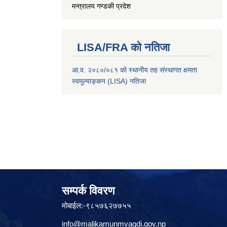
मन्त्रालय
गण्डकी प्रदेश
LISA/FRA को नतिजा
आ.व. २०८०/०८१ को स्थानीय तह संस्थागत क्षमता
स्वमूल्याङ्कन (LISA) नतिजा
सम्पर्क विवरण
मोबाईल:-९८५७६२७७५५
info@malikamunmyagdi.gov.np